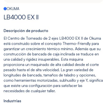
Multitarea
Maquinado
Taladrado
Sin
OKUMA
de
y
mesa
LB4000 EX II
Gráfito
Machueleado
(bedless)
Ver
Ver
Ver
Ver
Descripción de producto
modelos
modelos
modelos
modelos
El Centro de Torneado de 2 ejes LB4000 EX II de Okuma
está construido sobre el concepto Thermo-Friendly para
garantizar un crecimiento térmico mínimo. Además que su
5
Todos
construcción de bancada de caja inclinada se traduce en
Ejes
los
una calidad y rigidez insuperables. Esta máquina
Modelos
Ver
proporciona un maquinado de alta calidad desde el corte
modelos
pesado hasta el de alta velocidad. La gran variedad de
longitudes de bancada, tamaños de taladro y opciones,
como herramientas motorizadas, subhusillo y eje Y, significa
que existe una configuración para satisfacer las
necesidades de cualquier taller.
Industrias