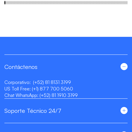
Contáctenos
Corporativo:
(+52) 81 8131 3199
US Toll Free:
(+1) 877 700 5060
Chat WhatsApp:
(+52) 81 1910 3199
Soporte Técnico 24/7