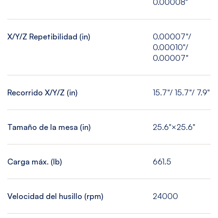
0.00008"
X/Y/Z Repetibilidad (in)
0.00007"/
0.00010"/
0.00007"
Recorrido X/Y/Z (in)
15.7"/ 15.7"/ 7.9"
Tamaño de la mesa (in)
25.6"×25.6"
Carga máx. (Ib)
661.5
Velocidad del husillo (rpm)
24000