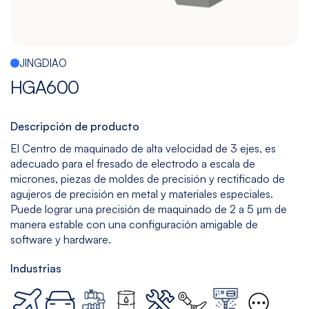
Multitarea
Maquinado
Taladrado
Sin
de
y
mesa
Gráfito
Machueleado
(bedless)
JINGDIAO
Ver
Ver
Ver
Ver
HGA600
modelos
modelos
modelos
modelos
Descripción de producto
5
Todos
El Centro de maquinado de alta velocidad de 3 ejes, es
adecuado para el fresado de electrodo a escala de
Ejes
los
micrones, piezas de moldes de precisión y rectificado de
Modelos
Ver
agujeros de precisión en metal y materiales especiales.
modelos
Puede lograr una precisión de maquinado de 2 a 5 μm de
manera estable con una configuración amigable de
software y hardware.
Industrias