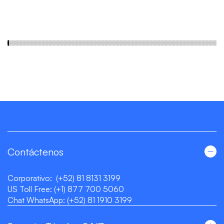
Contáctenos
Corporativo:
(+52) 81 8131 3199
US Toll Free:
(+1) 877 700 5060
Chat WhatsApp:
(+52) 81 1910 3199