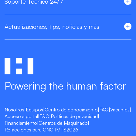
Soporte Técnico 24/7
Actualizaciones, tips, noticias y más
Powering the human factor
Nosotros
|
Equipos
|
Centro de conocimiento
|
FAQ
|
Vacantes
|
Acceso a portal
|
T&C
|
Políticas de privacidad
|
Financiamiento
|
Centros de Maquinado
|
Refacciones para CNC
|
IMTS2026