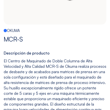
Multitarea
Maquinado
Taladrado
Sin
de
y
mesa
Gráfito
Machueleado
(bedless)
Ver
Ver
Ver
Ver
OKUMA
modelos
modelos
modelos
modelos
MCR-S
5
Todos
Descripción de producto
Ejes
los
El Centro de Maquinado de Doble Columna de Alta
Modelos
Ver
Velocidad y Alta Calidad MCR-S de Okuma realiza procesos
modelos
de desbaste y de acabados para matrices de prensa en una
sola configuración y está diseñado para el maquinado de
alta resistencia de matrices de prensa de proceso intensivo.
Su husillo excepcionalmente rígido ofrece un potente
corte de 5 caras y 5 ejes en una máquina térmicamente
estable que proporciona un maquinado eficiente y preciso
de componentes grandes. El diseño estructural de la
máquina logra velocidades de alimentación continua más