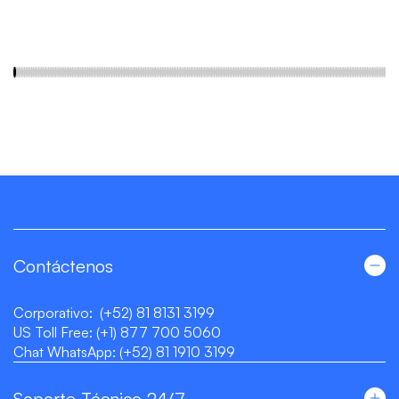
Contáctenos
Corporativo:
(+52) 81 8131 3199
US Toll Free:
(+1) 877 700 5060
Chat WhatsApp:
(+52) 81 1910 3199
Soporte Técnico 24/7