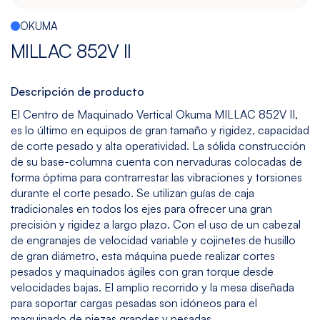
Multitarea
Maquinado
Taladrado
Sin
OKUMA
de
y
mesa
MILLAC 852V II
Gráfito
Machueleado
(bedless)
Ver
Ver
Ver
Ver
Descripción de producto
modelos
modelos
modelos
modelos
El Centro de Maquinado Vertical Okuma MILLAC 852V II,
es lo último en equipos de gran tamaño y rigidez, capacidad
de corte pesado y alta operatividad. La sólida construcción
5
Todos
de su base-columna cuenta con nervaduras colocadas de
Ejes
los
forma óptima para contrarrestar las vibraciones y torsiones
Modelos
Ver
durante el corte pesado. Se utilizan guías de caja
modelos
tradicionales en todos los ejes para ofrecer una gran
precisión y rigidez a largo plazo. Con el uso de un cabezal
de engranajes de velocidad variable y cojinetes de husillo
de gran diámetro, esta máquina puede realizar cortes
pesados y maquinados ágiles con gran torque desde
velocidades bajas. El amplio recorrido y la mesa diseñada
para soportar cargas pesadas son idóneos para el
maquinado de piezas grandes y pesadas.