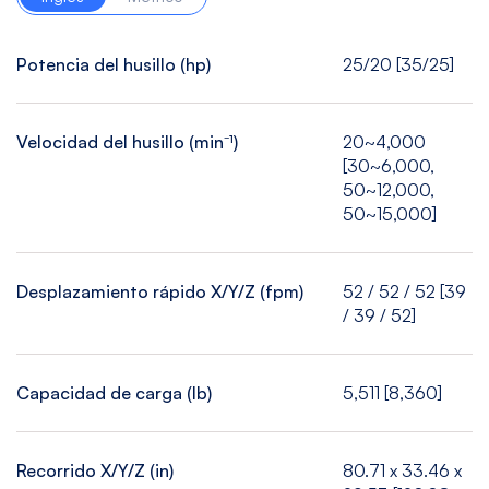
Potencia del husillo (hp)
25/20 [35/25]
Velocidad del husillo (min⁻¹)
20~4,000
[30~6,000,
50~12,000,
50~15,000]
Desplazamiento rápido X/Y/Z (fpm)
52 / 52 / 52 [39
/ 39 / 52]
Capacidad de carga (lb)
5,511 [8,360]
Recorrido X/Y/Z (in)
80.71 x 33.46 x