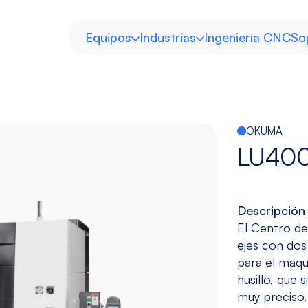
Equipos
Industrias
Ingeniería CNC
So
OKUMA
LU40
Horizontal
Doble
Descripción
Heavy Duty
Moldes y
Columna
El Centro d
Troqueles
ejes con dos 
Ver modelos
Ver modelos
Descubre
Descubre
para el maqu
husillo, que s
muy preciso.