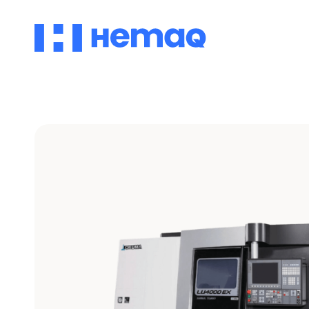
Vertical
Automotriz
Aeroespacial
Ver modelos
Descubre
Descubre