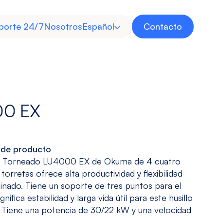
porte 24/7
Nosotros
Español
Contacto
Inglés
00 EX
Invertida
Multitarea
 de producto
Industria
Energía
e Torneado LU4000 EX de Okuma de 4 cuatro
Médica
torretas ofrece alta productividad y flexibilidad
Ver modelos
Ver modelos
Descubre
Descubre
inado. Tiene un soporte de tres puntos para el
ignifica estabilidad y larga vida útil para este husillo
 Tiene una potencia de 30/22 kW y una velocidad