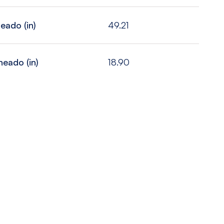
eado (in)
49.21
eado (in)
18.90