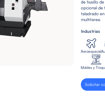
Taladrado y
Sin mesa
de husillo d
Machueleado
(bedless)
opcional de 
taladrado en
Ver modelos
Ver modelos
multitarea.
Industrias
Aeroespacial
Au
Moldes y Troqu
Solicitar c