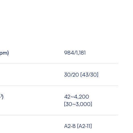
ipm)
984/1,181
30/20 [43/30]
¹)
42~4,200
[30~3,000]
A2-8 [A2-11]