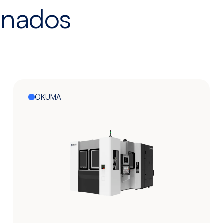
onados
OKUMA