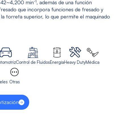
5 Ejes
Todos los
e 42~4,200 min⁻¹, además de una función
Modelos
fresado que incorpora funciones de fresado y
 la torreta superior, lo que permite el maquinado
Ver modelos
tomotriz
Control de Fluidos
Energía
Heavy Duty
Médica
eles
Otras
otización