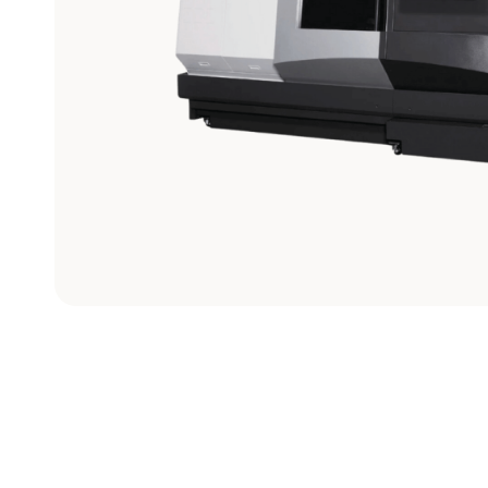
Maquinado
de Gráfito
Ver modelos