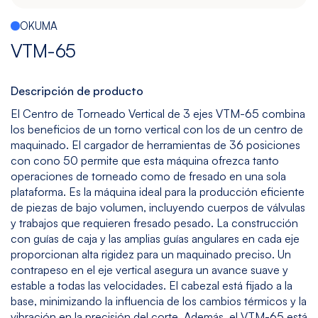
Multitarea
Maquinado
Taladrado
Sin
OKUMA
de
y
mesa
VTM-65
Gráfito
Machueleado
(bedless)
Ver
Ver
Ver
Ver
Descripción de producto
modelos
modelos
modelos
modelos
El Centro de Torneado Vertical de 3 ejes VTM-65 combina
los beneficios de un torno vertical con los de un centro de
maquinado. El cargador de herramientas de 36 posiciones
5
Todos
con cono 50 permite que esta máquina ofrezca tanto
Ejes
los
operaciones de torneado como de fresado en una sola
Modelos
Ver
plataforma. Es la máquina ideal para la producción eficiente
modelos
de piezas de bajo volumen, incluyendo cuerpos de válvulas
y trabajos que requieren fresado pesado. La construcción
con guías de caja y las amplias guías angulares en cada eje
proporcionan alta rigidez para un maquinado preciso. Un
contrapeso en el eje vertical asegura un avance suave y
estable a todas las velocidades. El cabezal está fijado a la
base, minimizando la influencia de los cambios térmicos y la
vibración en la precisión del corte. Además, el VTM-65 está