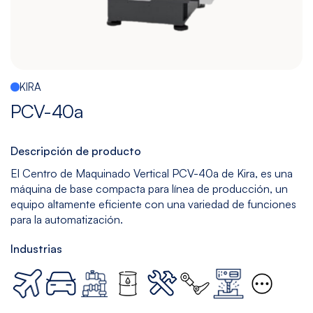
Multitarea
Maquinado
Taladrado
Sin
de
y
mesa
Gráfito
Machueleado
(bedless)
Ver
Ver
Ver
Ver
KIRA
modelos
modelos
modelos
modelos
PCV-40a
5
Todos
Descripción de producto
Ejes
los
El Centro de Maquinado Vertical PCV-40a de Kira, es una
Modelos
Ver
máquina de base compacta para línea de producción, un
modelos
equipo altamente eficiente con una variedad de funciones
para la automatización.
Industrias