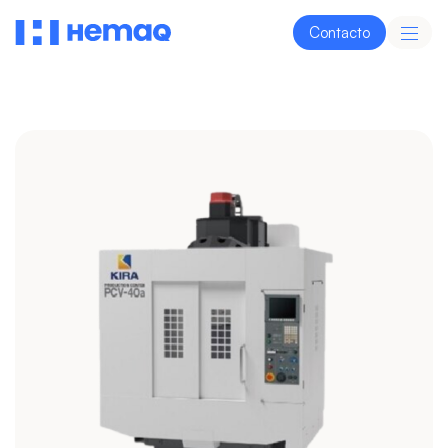
Contacto
Automotriz
Aeroespacial
Heavy
Moldes
Industr
Duty
y
Médic
Troqueles
Descubre
Descubre
Descubre
Descubre
Descubr
Energía
Vertical
Horizontal
Doble
Invertida
Descubre
Columna
Ver
Ver
Ver
Ver
modelos
modelos
modelos
modelos
Español
|
English