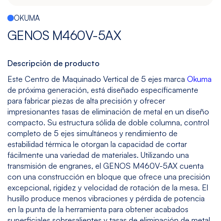
Multitarea
Maquinado
Taladrado
Sin
OKUMA
de
y
mesa
GENOS M460V-5AX
Gráfito
Machueleado
(bedless)
Ver
Ver
Ver
Ver
Descripción de producto
modelos
modelos
modelos
modelos
Este Centro de Maquinado Vertical de 5 ejes marca
Okuma
de próxima generación, está diseñado específicamente
para fabricar piezas de alta precisión y ofrecer
5
Todos
impresionantes tasas de eliminación de metal en un diseño
Ejes
los
compacto. Su estructura sólida de doble columna, control
Modelos
Ver
completo de 5 ejes simultáneos y rendimiento de
modelos
estabilidad térmica le otorgan la capacidad de cortar
fácilmente una variedad de materiales. Utilizando una
transmisión de engranes, el GENOS M460V-5AX cuenta
con una construcción en bloque que ofrece una precisión
excepcional, rigidez y velocidad de rotación de la mesa. El
husillo produce menos vibraciones y pérdida de potencia
en la punta de la herramienta para obtener acabados
superficiales sobresalientes y tasas de eliminación de metal.