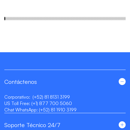
Contáctenos
Corporativo:
(+52) 81 8131 3199
US Toll Free:
(+1) 877 700 5060
Chat WhatsApp:
(+52) 81 1910 3199
Soporte Técnico 24/7