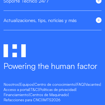
Soporte Técnico 24/7
Actualizaciones, tips, noticias y más
Powering the human factor
Nosotros
|
Equipos
|
Centro de conocimiento
|
FAQ
|
Vacantes
|
Acceso a portal
|
T&C
|
Políticas de privacidad
|
Financiamiento
|
Centros de Maquinado
|
Refacciones para CNC
|
IMTS2026