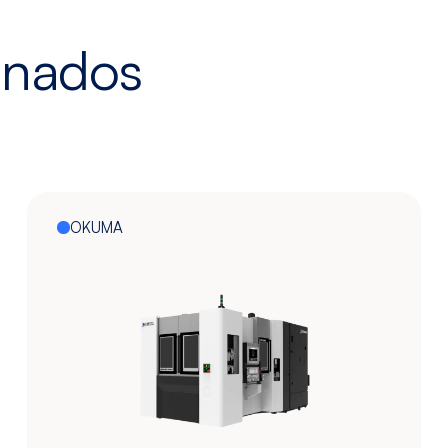
onados
OKUMA