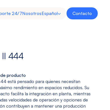
porte 24/7
Nosotros
Español
Contacto
Inglés
 II 444
Invertida
Multitarea
 de producto
Industria
Energía
 444 está pensado para quienes necesitan
Médica
áximo rendimiento en espacios reducidos. Su
Ver modelos
Ver modelos
Descubre
Descubre
cto facilita la integración en planta, mientras
adas velocidades de operación y opciones de
ión contribuyen a mantener una producción