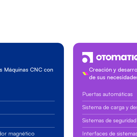
sus Máquinas CNC con
Creación y desarro
de sus necesidade
Puertas automáticas
Sistema de carga y d
Sistemas de seguridad 
ador magnético
Interfaces de sistema