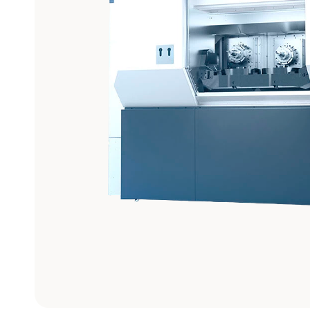
Maquinado
de Gráfito
Ver modelos