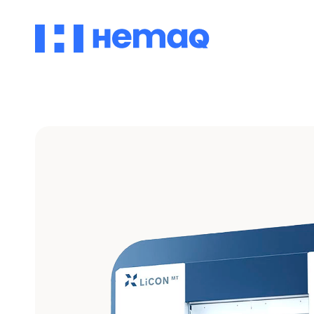
Vertical
Automotriz
Aeroespacial
Ver modelos
Descubre
Descubre