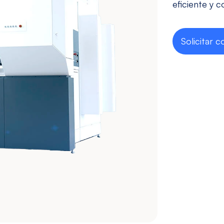
Taladrado y
Sin mesa
eficiente y c
Machueleado
(bedless)
Ver modelos
Ver modelos
Solicitar c