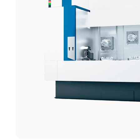
Maquinado
de Gráfito
Ver modelos