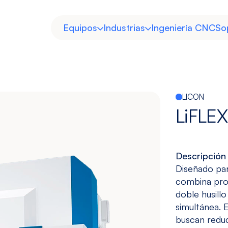
Equipos
Industrias
Ingeniería CNC
So
LICON
LiFLEX
Horizontal
Doble
Descripción
Heavy Duty
Moldes y
Columna
Diseñado par
Troqueles
combina prod
Ver modelos
Ver modelos
Descubre
Descubre
doble husill
simultánea. E
buscan reduc