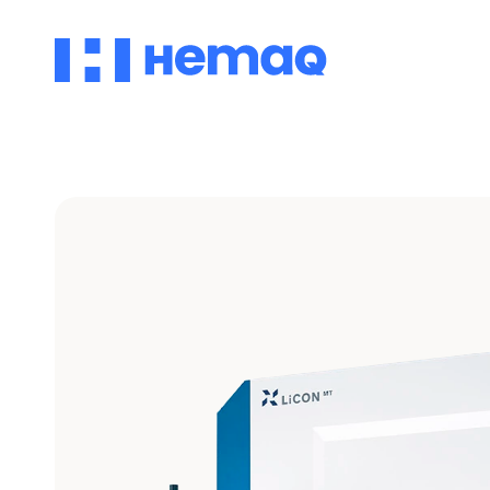
Vertical
Automotriz
Aeroespacial
Ver modelos
Descubre
Descubre