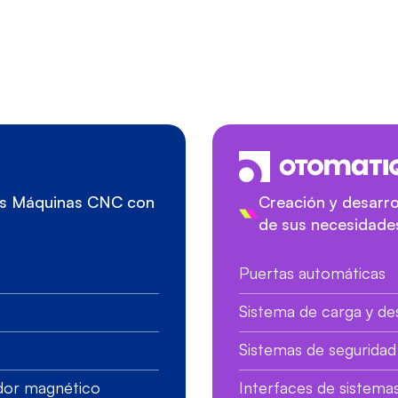
sus Máquinas CNC con
Creación y desarro
de sus necesidade
Puertas automáticas
Sistema de carga y d
Sistemas de seguridad 
ador magnético
Interfaces de sistema