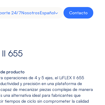
porte 24/7
Nosotros
Español
Contacto
Inglés
 II 655
Invertida
Multitarea
 de producto
Industria
Energía
a operaciones de 4 y 5 ejes, el LiFLEX II 655
Médica
uctividad y precisión en una plataforma de
Ver modelos
Ver modelos
Descubre
Descubre
o capaz de mecanizar piezas complejas de manera
s una alternativa ideal para fabricantes que
ir tiempos de ciclo sin comprometer la calidad