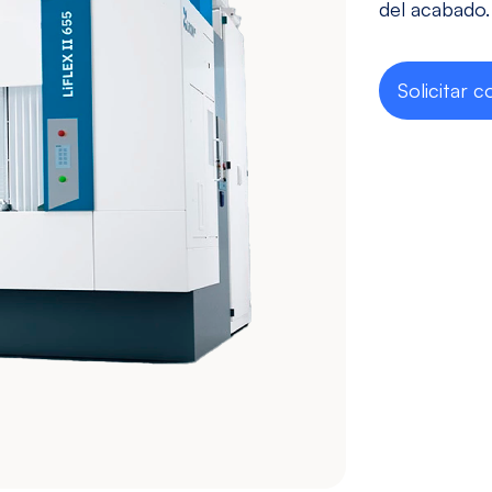
Taladrado y
Sin mesa
del acabado.
Machueleado
(bedless)
Ver modelos
Ver modelos
Solicitar c