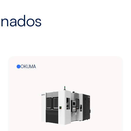
onados
OKUMA