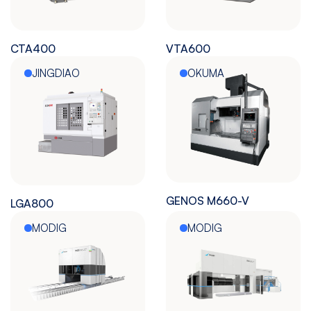
CTA400
VTA600
JINGDIAO
OKUMA
GENOS M660-V
LGA800
MODIG
MODIG