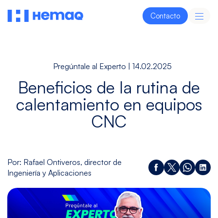
Contacto
Pregúntale al Experto
| 14.02.2025
Automotriz
Aeroespacial
Heavy
Moldes
Industr
Beneficios de la rutina de
Duty
y
Médic
Troqueles
calentamiento en equipos
Descubre
Descubre
Descubre
Descubre
Descubr
CNC
Energía
Vertical
Horizontal
Doble
Invertida
Por: Rafael Ontiveros, director de
Descubre
Columna
Ingeniería y Aplicaciones
Ver
Ver
Ver
Ver
modelos
modelos
modelos
modelos
Español
|
English