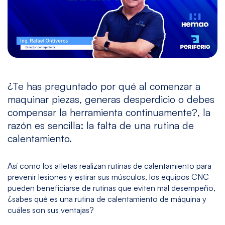
Multitarea
Maquinado
Taladrado
Sin
de
y
mesa
Gráfito
Machueleado
(bedless)
Ver
Ver
Ver
Ver
modelos
modelos
modelos
modelos
¿Te has preguntado por qué al comenzar a
maquinar piezas, generas desperdicio o debes
5
Todos
compensar la herramienta continuamente?, la
Ejes
los
razón es sencilla: la falta de una rutina de
Modelos
Ver
calentamiento.
modelos
Así como los atletas realizan rutinas de calentamiento para
prevenir lesiones y estirar sus músculos, los
equipos CNC
pueden beneficiarse de rutinas que eviten mal desempeño,
¿sabes qué es una rutina de calentamiento de máquina y
cuáles son sus ventajas?