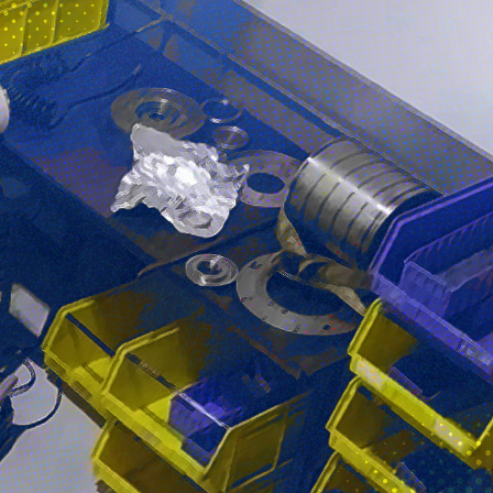
Taladrado y
Sin mesa
Machueleado
(bedless)
Ver modelos
Ver modelos