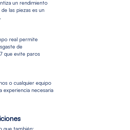
ntiza un rendimiento
 de las piezas es un
.
mpo real permite
esgaste de
/7 que evite paros
nos o cualquier equipo
a experiencia necesaria
iciones
o que también: