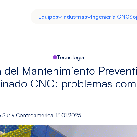
Equipos
Industrias
Ingeniería CNC
So
Tecnología
 del Mantenimiento Prevent
inado CNC: problemas comu
Horizontal
Doble
Heavy Duty
Moldes y
Columna
Troqueles
Ver modelos
Ver modelos
o Sur y Centroamérica
13.01.2025
Descubre
Descubre