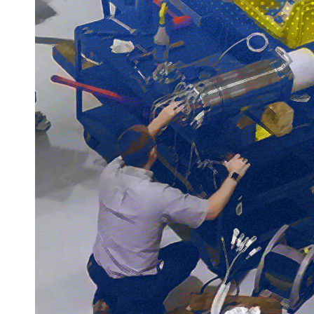
Maquinado
de Gráfito
Ver modelos