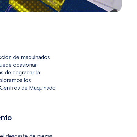
ucción de maquinados
 puede ocasionar
s de degradar la
xploramos los
y Centros de Maquinado
ento
el desgaste de piezas